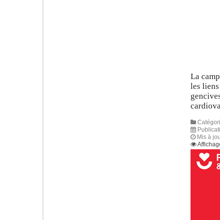
La camp
les lien
gencives
cardiova
Catégori
Publicat
Mis à jo
Affichag