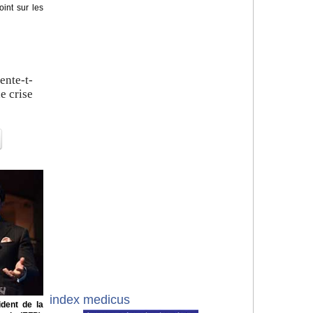
oint sur les
ente-t-
de crise
index medicus
ident de la