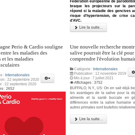
Fédération européenne de parodontol
braque les projecteurs sur la paro
répond si la maladie des gencives 
risque d'hypertension, de crise ca
d'AVC.
Lire la suite...
agne Perio & Cardio souligne
Une nouvelle recherche montr
s entre les maladies des
salive pourrait être la clé pour
 et les maladies
comprendre l'évolution humai
sculaires
Catégorie :
Internationales
Publication : 12 novembre 2019
e :
Internationales
Mis à jour : 7 juillet 2021
ion : 22 septembre 2020
Affichages : 3752
ur : 22 septembre 2020
BUFFALO, N.Y., US: On en sait déjà b
es : 2652
les avantages de la salive pour la di
aliments et la santé buccale en gé
différences entre la salive humaine e
autres primates sont toutefois relativeme
Lire la suite...