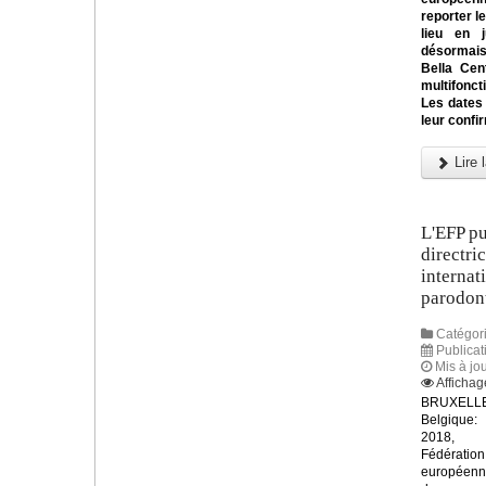
reporter l
lieu en 
désormai
Bella Cen
multifonc
Les dates
leur confi
Lire l
L'EFP pu
directri
internat
parodont
Catégori
Publicat
Mis à jo
Affichag
BRUXELLE
Belgique:
2018, 
Fédération
européen