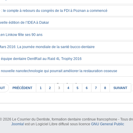
 : le compte à rebours du congrès de la FDI à Poznan a commencé
elle édition de l’IDEA à Dakar
Len Linkow fête ses 90 ans
ars 2016: La journée mondiale de la santé bucco-dentaire
 équipe dentaire DentRail au Raid 4L Trophy 2016
nouvelle nanotechnologie qui pourrait améliorer la restauration osseuse
Page 3 sur 8
BUT
PRÉCÉDENT
1
2
3
4
5
6
7
8
SUIVANT
© 2026 Le Courrier du Dentiste, formation dentaire continue francophone - Tous dro
Joomla!
est un Logiciel Libre diffusé sous licence
GNU General Public