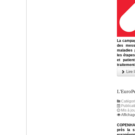
La campag
des messa
maladies 
les étapes
et patien
traitement
Lire l
L'EuroP
Catégori
Publicat
Mis à jo
Affichag
COPENHAGU
près la s
européenn