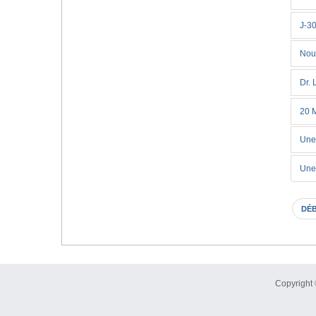
J-30
Nouv
Dr. 
20 M
Une
Une 
DÉ
Copyright 