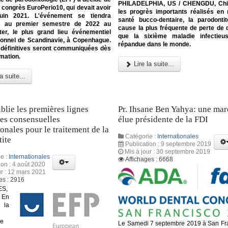
PHILADELPHIA, US / CHENGDU, Chi
e congrès EuroPerio10, qui devait avoir
les progrès importants réalisés en
juin 2021. L'événement se tiendra
santé bucco-dentaire, la parodonti
s au premier semestre de 2022 au
cause la plus fréquente de perte de d
ter, le plus grand lieu événementiel
que la sixième maladie infectieu
tionnel de Scandinavie, à Copenhague.
répandue dans le monde.
 définitives seront communiquées dès
rmation.
Lire la suite...
a suite...
blie les premières lignes
Pr. Ihsane Ben Yahya: une ma
ces consensuelles
élue présidente de la FDI
ionales pour le traitement de la
Catégorie :
Internationales
ite
Publication : 9 septembre 2019
Mis à jour : 30 septembre 2019
e :
Internationales
Affichages : 6668
ion : 4 août 2020
ur : 12 mars 2021
es : 2916
S,
 En
la
ne
Le Samedi 7 septembre 2019 à San Fr