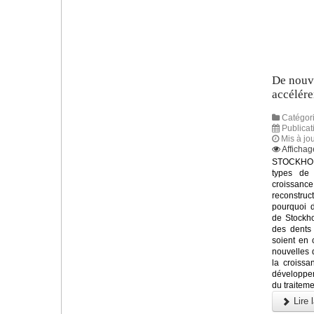
De nouve
accélére
Catégori
Publicat
Mis à jo
Affichag
STOCKHOL
types de
croissanc
reconstruc
pourquoi d
de Stockho
des dents 
soient en 
nouvelles 
la croissa
développem
du traiteme
Lire l