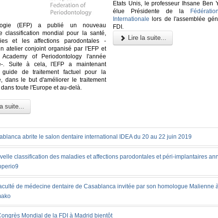
Etats Unis, le professeur Ihsane Ben 
élue Présidente de la
Fédératio
Internationale
lors de l'assemblée gén
ologie (EFP) a publié un nouveau
FDI.
 classification mondial pour la santé,
Lire la suite...
ies et les affections parodontales -
un atelier conjoint organisé par l'EFP et
n Academy of Periodontology l'année
e-. Suite à cela, l'EFP a maintenant
 guide de traitement factuel pour la
e, dans le but d'améliorer le traitement
dans toute l'Europe et au-delà.
a suite...
blanca abrite le salon dentaire international IDEA du 20 au 22 juin 2019
elle classification des maladies et affections parodontales et péri-implantaires a
operio9
faculté de médecine dentaire de Casablanca invitée par son homologue Malienne 
ako
ongrès Mondial de la FDI à Madrid bientôt