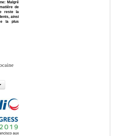
ne: Malgré
 matière de
te reste la
ents, ainsi
se la plus
rocaine
ancisco aux