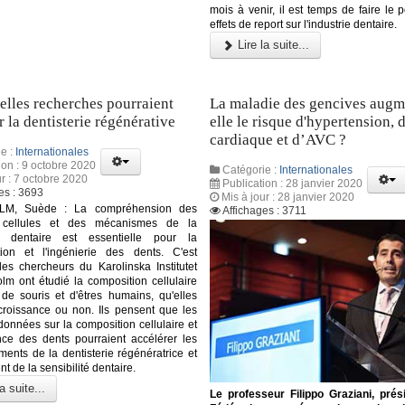
mois à venir, il est temps de faire le p
effets de report sur l'industrie dentaire.
Lire la suite...
lles recherches pourraient
La maladie des gencives augm
r la dentisterie régénérative
elle le risque d'hypertension, 
cardiaque et d’AVC ?
e :
Internationales
ion : 9 octobre 2020
Catégorie :
Internationales
ur : 7 octobre 2020
Publication : 28 janvier 2020
es : 3693
Mis à jour : 28 janvier 2020
M, Suède : La compréhension des
Affichages : 3711
 cellules et des mécanismes de la
e dentaire est essentielle pour la
tion et l'ingénierie des dents. C'est
es chercheurs du Karolinska Institutet
lm ont étudié la composition cellulaire
de souris et d'êtres humains, qu'elles
croissance ou non. Ils pensent que les
données sur la composition cellulaire et
nce des dents pourraient accélérer les
ents de la dentisterie régénératrice et
nt de la sensibilité dentaire.
a suite...
Le professeur Filippo Graziani, prés