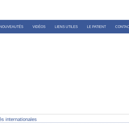
NOUVEAUTÉS
VIDÉOS
LIENS UTILES
LE PATIENT
CONTA
és internationales