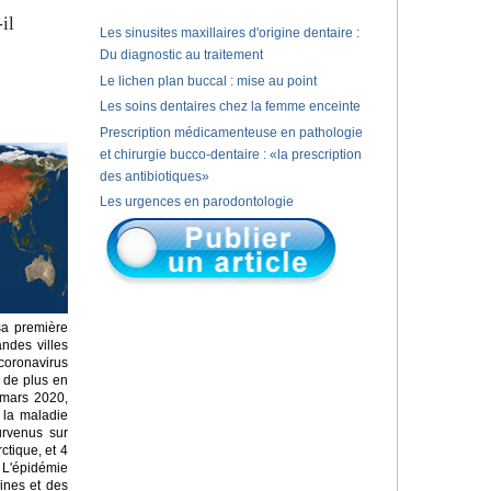
il
Les sinusites maxillaires d'origine dentaire :
Du diagnostic au traitement
Le lichen plan buccal : mise au point
Les soins dentaires chez la femme enceinte
Prescription médicamenteuse en pathologie
et chirurgie bucco-dentaire : «la prescription
des antibiotiques»
Les urgences en parodontologie
sa première
ndes villes
coronavirus
 de plus en
 mars 2020,
 la maladie
urvenus sur
ctique, et 4
 L'épidémie
ines et des