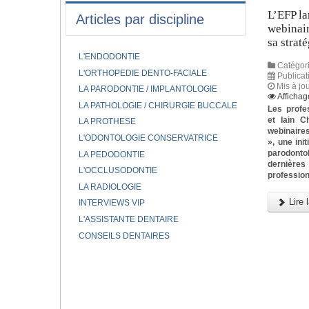
L’EFP la
Articles par discipline
webinair
sa strat
L'ENDODONTIE
Catégori
L'ORTHOPEDIE DENTO-FACIALE
Publica
Mis à jo
LA PARODONTIE / IMPLANTOLOGIE
Affichag
LA PATHOLOGIE / CHIRURGIE BUCCALE
Les profe
et Iain C
LA PROTHESE
webinaires
L'ODONTOLOGIE CONSERVATRICE
», une ini
parodonto
LA PEDODONTIE
dernièr
L'OCCLUSODONTIE
profession
LA RADIOLOGIE
Lire l
INTERVIEWS VIP
L'ASSISTANTE DENTAIRE
CONSEILS DENTAIRES