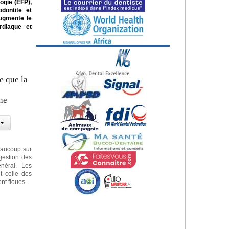
ogie (EFP),
dontite et
augmente le
rdiaque et
e que la
ne
eaucoup sur
gestion des
néral. Les
t celle des
nt floues.