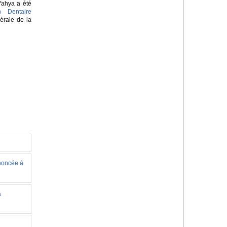
Yahya a été
n Dentaire
érale de la
nnoncée à
à