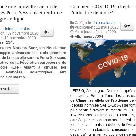
nce une nouvelle saison de
Comment COVID-19 affecte-t-
es Perio Sessions et renforce
l'industrie dentaire?
égie en ligne
Catégorie :
Internationales
Publication : 12 mars 2020
e :
Internationales
Mis à jour : 12 mars 2020
tion : 19 novembre 2020
Affichages : 7694
ur : 19 novembre 2020
es : 2343
sseurs Mariano Sanz, Ian Needleman
happle animeront les trois premiers
 de la nouvelle série « Perio Sessions
tiative de la Fédération européenne de
logie (EFP) visant à diffuser les
es avancées scientifiques aux
nels dentaires.
a suite...
LEIPZIG, Allemagne: Des mois après 
détection à Wuhan, l'une des plus gra
de Chine, les effets de l'épidémie de 
(depuis nommée SARS-CoV-2) se font
plus sentir à travers le monde. Au 10
114 567 cas confirmés de COVID-19,
causée par ce coronavirus, étaient s
tous les continents en dehors de l'Antar
027 décès en étaient la conséquence.
devant s'intensifier au cours des sema