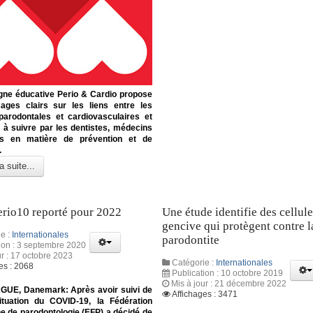
ne éducative Perio & Cardio propose
ges clairs sur les liens entre les
parodontales et cardiovasculaires et
 à suivre par les dentistes, médecins
ts en matière de prévention et de
.
a suite...
erio10 reporté pour 2022
Une étude identifie des cellule
gencive qui protègent contre l
e :
Internationales
parodontite
ion : 3 septembre 2020
ur : 17 octobre 2023
Catégorie :
Internationales
es : 2068
Publication : 10 octobre 2019
Mis à jour : 21 décembre 2022
E, Danemark: Après avoir suivi de
Affichages : 3471
ituation du COVID-19, la Fédération
e de parodontologie (EFP) a décidé de