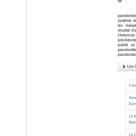
de
parodont
système de
les malad
résultat d'
l'America
précédent
publié un
parodontit
parodontal 
Lire l
Casa
Nouv
Eur
La 
Bam
Le C