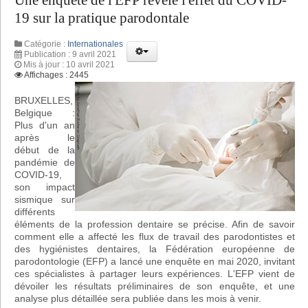
Une enquête de l'EFP révèle l'effet du COVID-
19 sur la pratique parodontale
Catégorie :
Internationales
Publication : 9 avril 2021
Mis à jour : 10 avril 2021
Affichages : 2445
BRUXELLES,
Belgique :
Plus d'un an
après le
début de la
pandémie de
COVID-19,
son impact
sismique sur
différents
éléments de la profession dentaire se précise. Afin de savoir
comment elle a affecté les flux de travail des parodontistes et
des hygiénistes dentaires, la Fédération européenne de
parodontologie (EFP) a lancé une enquête en mai 2020, invitant
ces spécialistes à partager leurs expériences. L'EFP vient de
dévoiler les résultats préliminaires de son enquête, et une
analyse plus détaillée sera publiée dans les mois à venir.