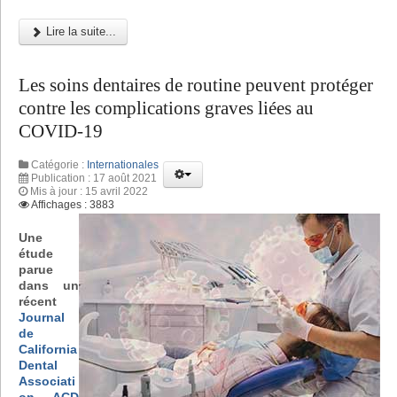
Lire la suite...
Les soins dentaires de routine peuvent protéger
contre les complications graves liées au
COVID-19
Catégorie :
Internationales
Publication : 17 août 2021
Mis à jour : 15 avril 2022
Affichages : 3883
Une
étude
parue
dans un
récent
Journal
de
California
Dental
Associati
on ACD