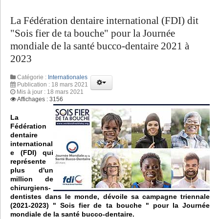
La Fédération dentaire international (FDI) dit
"Sois fier de ta bouche" pour la Journée
mondiale de la santé bucco-dentaire 2021 à
2023
Catégorie :
Internationales
Publication : 18 mars 2021
Mis à jour : 18 mars 2021
Affichages : 3156
La
Fédération
dentaire
international
e (FDI) qui
représente
plus d'un
million de
chirurgiens-
dentistes dans le monde, dévoile sa campagne triennale
(2021-2023) " Sois fier de ta bouche " pour la Journée
mondiale de la santé bucco-dentaire.