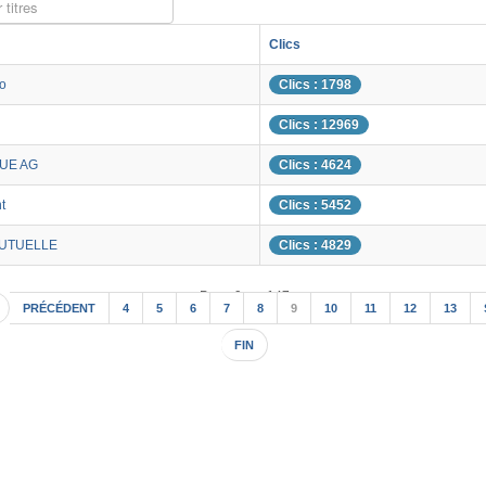
 titres
Clics
o
Clics : 1798
Clics : 12969
UE AG
Clics : 4624
t
Clics : 5452
MUTUELLE
Clics : 4829
Page 9 sur 147
PRÉCÉDENT
4
5
6
7
8
9
10
11
12
13
FIN