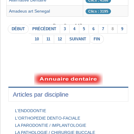
Alternative Dentaire
Clics : 4166
Amadeus art Senegal
Clics : 3195
Page 8 sur 147
DÉBUT
PRÉCÉDENT
3
4
5
6
7
8
9
10
11
12
SUIVANT
FIN
Articles par discipline
L'ENDODONTIE
L'ORTHOPEDIE DENTO-FACIALE
LA PARODONTIE / IMPLANTOLOGIE
LA PATHOLOGIE / CHIRURGIE BUCCALE