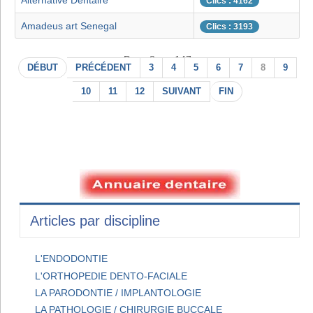
Alternative Dentaire
Clics : 4162
Amadeus art Senegal
Clics : 3193
Page 8 sur 147
DÉBUT
PRÉCÉDENT
3
4
5
6
7
8
9
10
11
12
SUIVANT
FIN
Articles par discipline
L'ENDODONTIE
L'ORTHOPEDIE DENTO-FACIALE
LA PARODONTIE / IMPLANTOLOGIE
LA PATHOLOGIE / CHIRURGIE BUCCALE