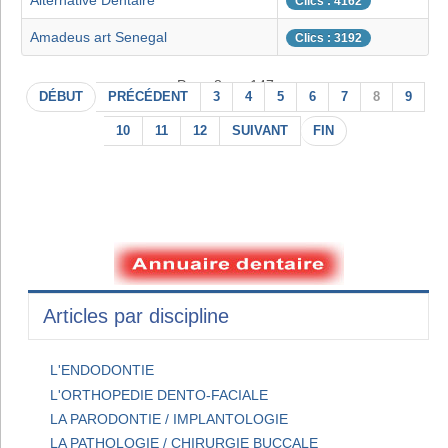
Alternative Dentaire
Clics : 4162
Amadeus art Senegal
Clics : 3192
Page 8 sur 147
DÉBUT
PRÉCÉDENT
3
4
5
6
7
8
9
10
11
12
SUIVANT
FIN
Articles par discipline
L'ENDODONTIE
L'ORTHOPEDIE DENTO-FACIALE
LA PARODONTIE / IMPLANTOLOGIE
LA PATHOLOGIE / CHIRURGIE BUCCALE