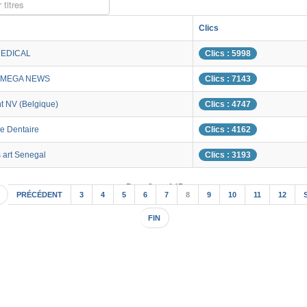
 titres
Clics
MEDICAL
Clics : 5998
OMEGA NEWS
Clics : 7143
t NV (Belgique)
Clics : 4747
ve Dentaire
Clics : 4162
art Senegal
Clics : 3193
Page 8 sur 147
PRÉCÉDENT
3
4
5
6
7
8
9
10
11
12
FIN