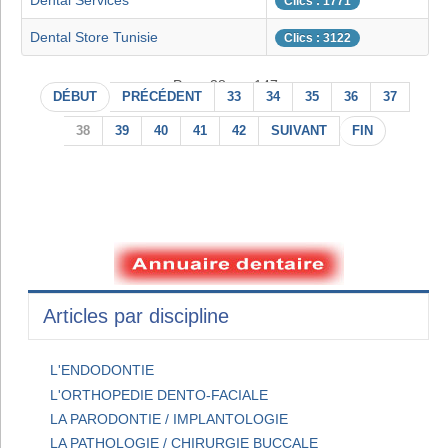
Dental Services
Clics : 1771
Dental Store Tunisie
Clics : 3122
Page 38 sur 147
DÉBUT
PRÉCÉDENT
33
34
35
36
37
38
39
40
41
42
SUIVANT
FIN
Articles par discipline
L'ENDODONTIE
L'ORTHOPEDIE DENTO-FACIALE
LA PARODONTIE / IMPLANTOLOGIE
LA PATHOLOGIE / CHIRURGIE BUCCALE