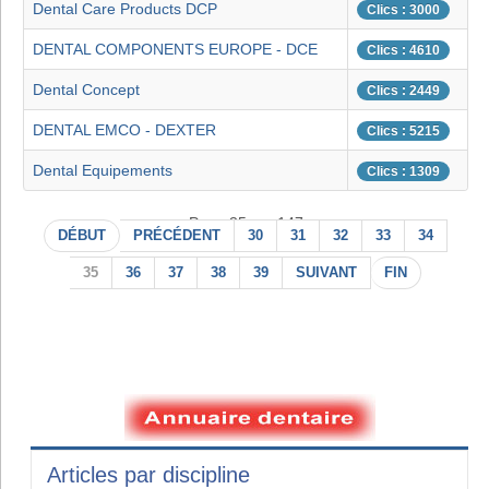
Dental Care Products DCP
Clics : 3000
DENTAL COMPONENTS EUROPE - DCE
Clics : 4610
Dental Concept
Clics : 2449
DENTAL EMCO - DEXTER
Clics : 5215
Dental Equipements
Clics : 1309
Page 35 sur 147
DÉBUT
PRÉCÉDENT
30
31
32
33
34
35
36
37
38
39
SUIVANT
FIN
Articles par discipline