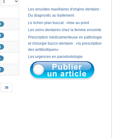
Affichage #
Les sinusites maxillaires d'origine dentaire :
Du diagnostic au traitement
Le lichen plan buccal : mise au point
0
Les soins dentaires chez la femme enceinte
9
Prescription médicamenteuse en pathologie
et chirurgie bucco-dentaire : «la prescription
1
des antibiotiques»
Les urgences en parodontologie
1
2
38