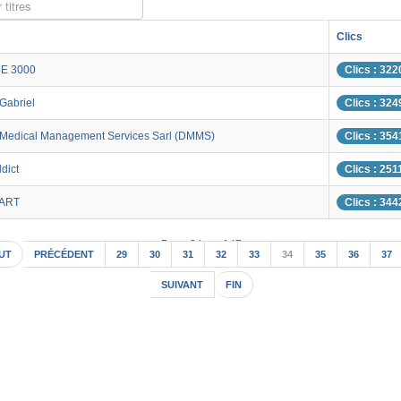
 titres
Clics
E 3000
Clics : 322
Gabriel
Clics : 324
 Medical Management Services Sarl (DMMS)
Clics : 354
dict
Clics : 251
 ART
Clics : 344
Page 34 sur 147
UT
PRÉCÉDENT
29
30
31
32
33
34
35
36
37
SUIVANT
FIN