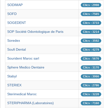
SODIMAP
Clics : 2998
SOFD
Clics : 7565
SOGEDENT
Clics : 3733
SOP Société Odontologique de Paris
Clics : 3214
Soredex
Clics : 3592
Soufi Dental
Clics : 4279
Sourident Maroc sarl
Clics : 5676
Sphere Medico Dentaire
Clics : 3170
Stabyl
Clics : 3066
STERIEX
Clics : 2786
Sterimedical Maroc
Clics : 3228
STERIPHARMA (Laboratoires)
Clics : 7160