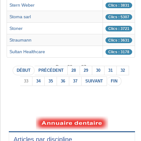
Stern Weber
Clics : 3831
Stoma sarl
Clics : 5307
Stoner
Clics : 3721
Straumann
Clics : 3631
Sultan Healthcare
Clics : 3178
Page 33 sur 37
DÉBUT
PRÉCÉDENT
28
29
30
31
32
33
34
35
36
37
SUIVANT
FIN
Articles par discipline