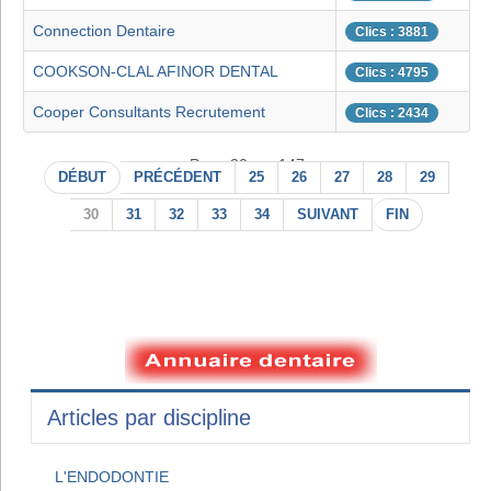
Connection Dentaire
Clics : 3881
COOKSON-CLAL AFINOR DENTAL
Clics : 4795
Cooper Consultants Recrutement
Clics : 2434
Page 30 sur 147
DÉBUT
PRÉCÉDENT
25
26
27
28
29
30
31
32
33
34
SUIVANT
FIN
Articles par discipline
L'ENDODONTIE