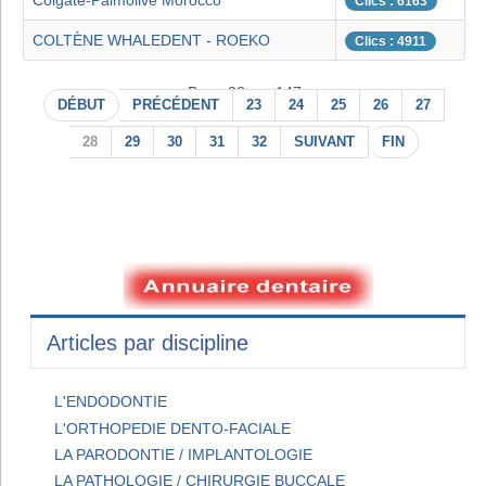
Colgate-Palmolive Morocco
Clics : 6163
COLTÈNE WHALEDENT - ROEKO
Clics : 4911
Page 28 sur 147
DÉBUT
PRÉCÉDENT
23
24
25
26
27
28
29
30
31
32
SUIVANT
FIN
Articles par discipline
L'ENDODONTIE
L'ORTHOPEDIE DENTO-FACIALE
LA PARODONTIE / IMPLANTOLOGIE
LA PATHOLOGIE / CHIRURGIE BUCCALE