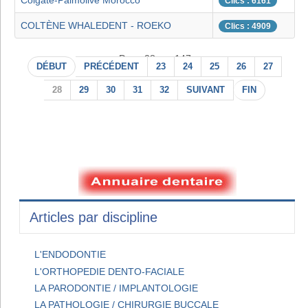
Colgate-Palmolive Morocco
Clics : 6161
COLTÈNE WHALEDENT - ROEKO
Clics : 4909
Page 28 sur 147
DÉBUT
PRÉCÉDENT
23
24
25
26
27
28
29
30
31
32
SUIVANT
FIN
Articles par discipline
L'ENDODONTIE
L'ORTHOPEDIE DENTO-FACIALE
LA PARODONTIE / IMPLANTOLOGIE
LA PATHOLOGIE / CHIRURGIE BUCCALE