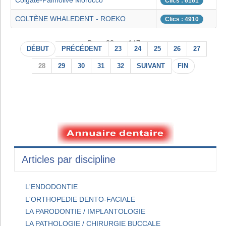
Colgate-Palmolive Morocco
Clics : 6161
COLTÈNE WHALEDENT - ROEKO
Clics : 4910
Page 28 sur 147
DÉBUT
PRÉCÉDENT
23
24
25
26
27
28
29
30
31
32
SUIVANT
FIN
Articles par discipline
L'ENDODONTIE
L'ORTHOPEDIE DENTO-FACIALE
LA PARODONTIE / IMPLANTOLOGIE
LA PATHOLOGIE / CHIRURGIE BUCCALE