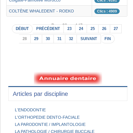
Colgate-Palmolive Morocco
Clics : 6161
COLTÈNE WHALEDENT - ROEKO
Clics : 4909
Page 28 sur 147
DÉBUT
PRÉCÉDENT
23
24
25
26
27
28
29
30
31
32
SUIVANT
FIN
Articles par discipline
L'ENDODONTIE
L'ORTHOPEDIE DENTO-FACIALE
LA PARODONTIE / IMPLANTOLOGIE
LA PATHOLOGIE / CHIRURGIE BUCCALE