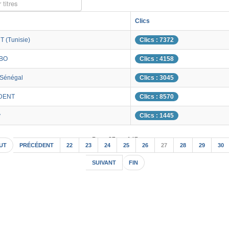
 titres
Clics
 (Tunisie)
Clics : 7372
ABO
Clics : 4158
 Sénégal
Clics : 3045
DENT
Clics : 8570
v
Clics : 1445
Page 27 sur 147
UT
PRÉCÉDENT
22
23
24
25
26
27
28
29
30
SUIVANT
FIN