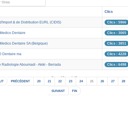
 titres
Clics
d'Import & de Distribution EURL (CIDIS)
Clics : 5966
 Medico Dentaire
Clics : 3065
 Medico Dentaire SA (Belgique)
Clics : 3851
D Dentaire ma
Clics : 4228
 Radiologie Aboumadi - Akiki - Berrada
Clics : 6498
Page 25 sur 147
UT
PRÉCÉDENT
20
21
22
23
24
25
26
27
28
SUIVANT
FIN