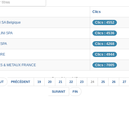
 titres
Clics
l SA Belgique
Clics : 4552
INI SPA
Clics : 4536
 SPA
Clics : 4268
IRE
Clics : 4944
S & METAUX FRANCE
Clics : 7005
Page 24 sur 147
UT
PRÉCÉDENT
19
20
21
22
23
24
25
26
27
SUIVANT
FIN