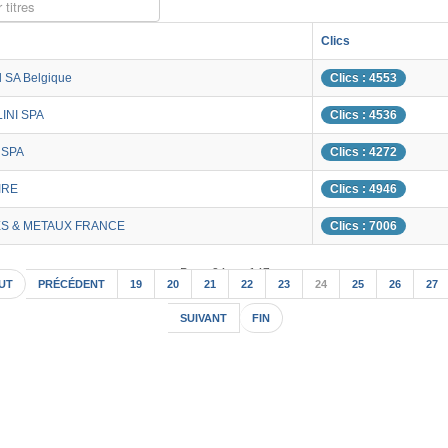
 titres
Clics
l SA Belgique
Clics : 4553
INI SPA
Clics : 4536
 SPA
Clics : 4272
IRE
Clics : 4946
S & METAUX FRANCE
Clics : 7006
Page 24 sur 147
UT
PRÉCÉDENT
19
20
21
22
23
24
25
26
27
SUIVANT
FIN