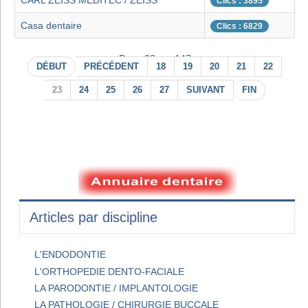
CARL ZEISS MEDITEC / ZEISS
Clics : 3895
Casa dentaire
Clics : 6829
Page 23 sur 147
DÉBUT
PRÉCÉDENT
18
19
20
21
22
23
24
25
26
27
SUIVANT
FIN
Articles par discipline
L'ENDODONTIE
L'ORTHOPEDIE DENTO-FACIALE
LA PARODONTIE / IMPLANTOLOGIE
LA PATHOLOGIE / CHIRURGIE BUCCALE