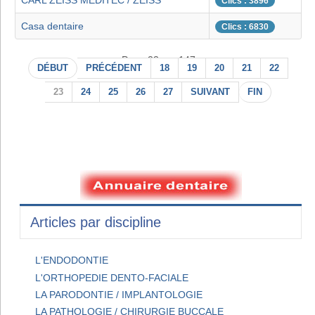
CARL ZEISS MEDITEC / ZEISS
Clics : 3896
Casa dentaire
Clics : 6830
Page 23 sur 147
DÉBUT
PRÉCÉDENT
18
19
20
21
22
23
24
25
26
27
SUIVANT
FIN
Articles par discipline
L'ENDODONTIE
L'ORTHOPEDIE DENTO-FACIALE
LA PARODONTIE / IMPLANTOLOGIE
LA PATHOLOGIE / CHIRURGIE BUCCALE