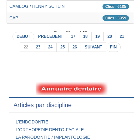
CAMLOG / HENRY SCHEIN
Clics : 6185
CAP
Clics : 3959
Page 22 sur 147
DÉBUT
PRÉCÉDENT
17
18
19
20
21
22
23
24
25
26
SUIVANT
FIN
Articles par discipline
L'ENDODONTIE
L'ORTHOPEDIE DENTO-FACIALE
LA PARODONTIE / IMPLANTOLOGIE