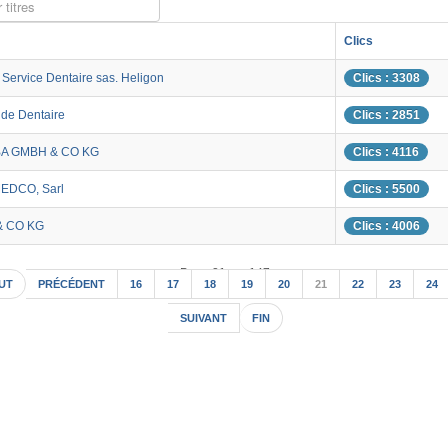
 titres
Clics
Service Dentaire sas. Heligon
Clics : 3308
nde Dentaire
Clics : 2851
A GMBH & CO KG
Clics : 4116
EDCO, Sarl
Clics : 5500
& CO KG
Clics : 4006
Page 21 sur 147
UT
PRÉCÉDENT
16
17
18
19
20
21
22
23
24
SUIVANT
FIN