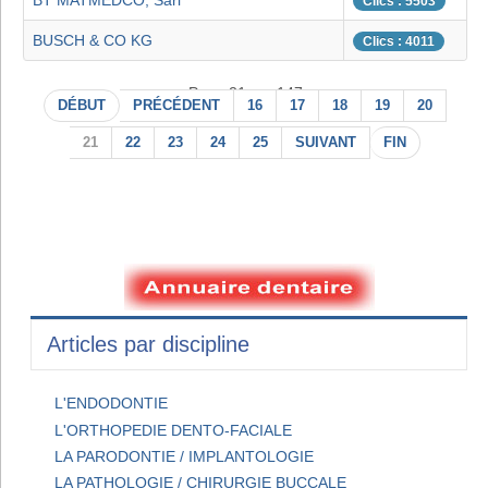
BT MATMEDCO, Sarl
Clics : 5503
BUSCH & CO KG
Clics : 4011
Page 21 sur 147
DÉBUT
PRÉCÉDENT
16
17
18
19
20
21
22
23
24
25
SUIVANT
FIN
Articles par discipline
L'ENDODONTIE
L'ORTHOPEDIE DENTO-FACIALE
LA PARODONTIE / IMPLANTOLOGIE
LA PATHOLOGIE / CHIRURGIE BUCCALE