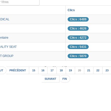
 titres
Clics
EDICAL
Clics : 6489
Clics : 4626
ntaire
Clics : 4272
UALITY SEAT
Clics : 5431
T GROUP
Clics : 5870
Page 20 sur 147
UT
PRÉCÉDENT
15
16
17
18
19
20
21
22
23
SUIVANT
FIN