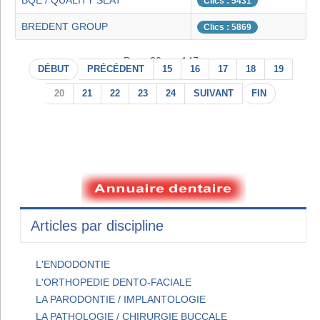
BQE / QUALITY SEAT
Clics : 5431
BREDENT GROUP
Clics : 5869
Page 20 sur 147
DÉBUT
PRÉCÉDENT
15
16
17
18
19
20
21
22
23
24
SUIVANT
FIN
Articles par discipline
L'ENDODONTIE
L'ORTHOPEDIE DENTO-FACIALE
LA PARODONTIE / IMPLANTOLOGIE
LA PATHOLOGIE / CHIRURGIE BUCCALE