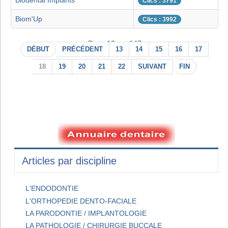
Biodental Implants
Clics : 3791
Biom'Up
Clics : 3992
Page 18 sur 147
DÉBUT
PRÉCÉDENT
13
14
15
16
17
18
19
20
21
22
SUIVANT
FIN
Articles par discipline
L'ENDODONTIE
L'ORTHOPEDIE DENTO-FACIALE
LA PARODONTIE / IMPLANTOLOGIE
LA PATHOLOGIE / CHIRURGIE BUCCALE