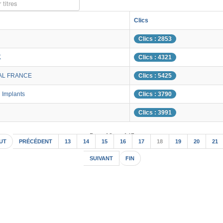
 titres
Clics
Clics : 2853
K
Clics : 4321
AL FRANCE
Clics : 5425
 Implants
Clics : 3790
Clics : 3991
Page 18 sur 147
UT
PRÉCÉDENT
13
14
15
16
17
18
19
20
21
SUIVANT
FIN