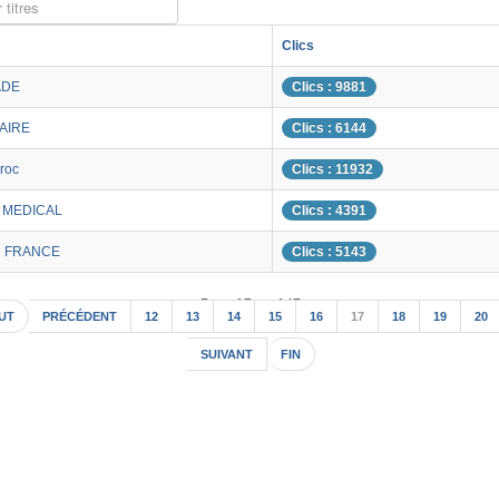
 titres
Clics
ADE
Clics : 9881
AIRE
Clics : 6144
roc
Clics : 11932
R MEDICAL
Clics : 4391
R FRANCE
Clics : 5143
Page 17 sur 147
UT
PRÉCÉDENT
12
13
14
15
16
17
18
19
20
SUIVANT
FIN