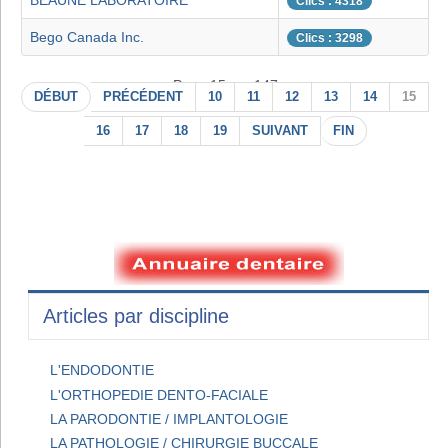
BEAUNE LABORATOIRE
Clics : 4318
Bego Canada Inc.
Clics : 3298
Page 15 sur 147
DÉBUT
PRÉCÉDENT
10
11
12
13
14
15
16
17
18
19
SUIVANT
FIN
Articles par discipline
L'ENDODONTIE
L'ORTHOPEDIE DENTO-FACIALE
LA PARODONTIE / IMPLANTOLOGIE
LA PATHOLOGIE / CHIRURGIE BUCCALE