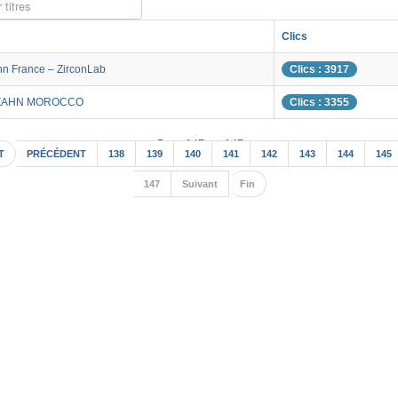
 titres
Clics
hn France – ZirconLab
Clics : 3917
ZAHN MOROCCO
Clics : 3355
Page 147 sur 147
T
PRÉCÉDENT
138
139
140
141
142
143
144
145
147
Suivant
Fin