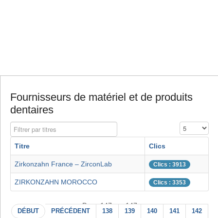
Fournisseurs de matériel et de produits
dentaires
Filtrer par titres
Affichage #
Titre
Clics
Zirkonzahn France – ZirconLab
Clics : 3913
ZIRKONZAHN MOROCCO
Clics : 3353
Page 147 sur 147
DÉBUT
PRÉCÉDENT
138
139
140
141
142