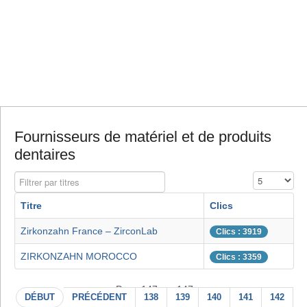
Fournisseurs de matériel et de produits
dentaires
Filtrer par titres
Affichage #
Titre
Clics
Zirkonzahn France – ZirconLab
Clics : 3919
ZIRKONZAHN MOROCCO
Clics : 3359
Page 147 sur 147
DÉBUT
PRÉCÉDENT
138
139
140
141
142