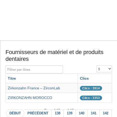
Fournisseurs de matériel et de produits
dentaires
Filtrer par titres
Affichage #
Titre
Clics
Zirkonzahn France – ZirconLab
Clics : 3914
ZIRKONZAHN MOROCCO
Clics : 3353
Page 147 sur 147
DÉBUT
PRÉCÉDENT
138
139
140
141
142