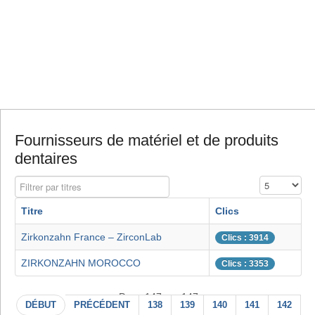
Fournisseurs de matériel et de produits
dentaires
Filtrer par titres
Affichage #
Titre
Clics
Zirkonzahn France – ZirconLab
Clics : 3914
ZIRKONZAHN MOROCCO
Clics : 3353
Page 147 sur 147
DÉBUT
PRÉCÉDENT
138
139
140
141
142