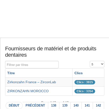
Fournisseurs de matériel et de produits
dentaires
Filtrer par titres
Affichage #
Titre
Clics
Zirkonzahn France – ZirconLab
Clics : 3915
ZIRKONZAHN MOROCCO
Clics : 3354
Page 147 sur 147
DÉBUT
PRÉCÉDENT
138
139
140
141
142