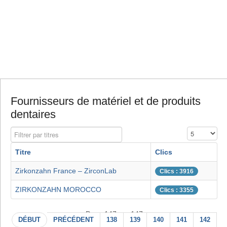
Fournisseurs de matériel et de produits
dentaires
Filtrer par titres
Affichage #
Titre
Clics
Zirkonzahn France – ZirconLab
Clics : 3916
ZIRKONZAHN MOROCCO
Clics : 3355
Page 147 sur 147
DÉBUT
PRÉCÉDENT
138
139
140
141
142