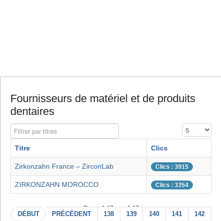
Fournisseurs de matériel et de produits
dentaires
Filtrer par titres
Affichage #
Titre
Clics
Zirkonzahn France – ZirconLab
Clics : 3915
ZIRKONZAHN MOROCCO
Clics : 3354
Page 147 sur 147
DÉBUT
PRÉCÉDENT
138
139
140
141
142