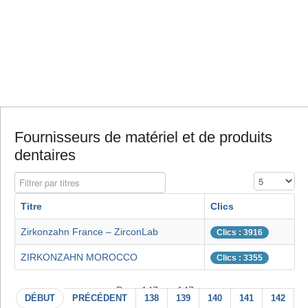
Fournisseurs de matériel et de produits
dentaires
Filtrer par titres
Affichage #
Titre
Clics
Zirkonzahn France – ZirconLab
Clics : 3916
ZIRKONZAHN MOROCCO
Clics : 3355
Page 147 sur 147
DÉBUT
PRÉCÉDENT
138
139
140
141
142