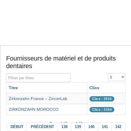
Fournisseurs de matériel et de produits
dentaires
Filtrer par titres
Affichage #
Titre
Clics
Zirkonzahn France – ZirconLab
Clics : 3916
ZIRKONZAHN MOROCCO
Clics : 3354
Page 147 sur 147
DÉBUT
PRÉCÉDENT
138
139
140
141
142