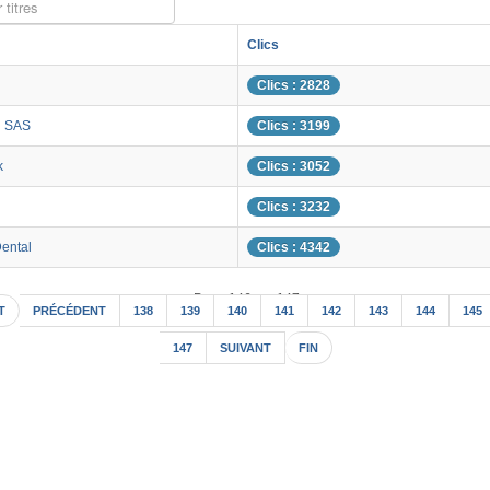
 titres
Clics
Clics : 2828
n SAS
Clics : 3199
k
Clics : 3052
Clics : 3232
ental
Clics : 4342
Page 146 sur 147
T
PRÉCÉDENT
138
139
140
141
142
143
144
145
147
SUIVANT
FIN