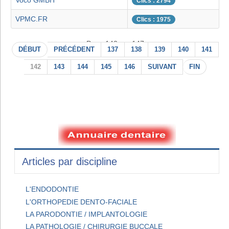
Voco GMBH
Clics : 2794
VPMC.FR
Clics : 1975
Page 142 sur 147
DÉBUT
PRÉCÉDENT
137
138
139
140
141
142
143
144
145
146
SUIVANT
FIN
Articles par discipline
L'ENDODONTIE
L'ORTHOPEDIE DENTO-FACIALE
LA PARODONTIE / IMPLANTOLOGIE
LA PATHOLOGIE / CHIRURGIE BUCCALE