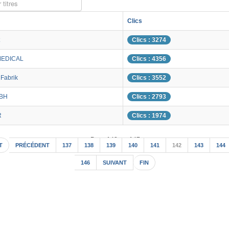
 titres
Clics
Clics : 3274
MEDICAL
Clics : 4356
nFabrik
Clics : 3552
MBH
Clics : 2793
R
Clics : 1974
Page 142 sur 147
T
PRÉCÉDENT
137
138
139
140
141
142
143
144
146
SUIVANT
FIN