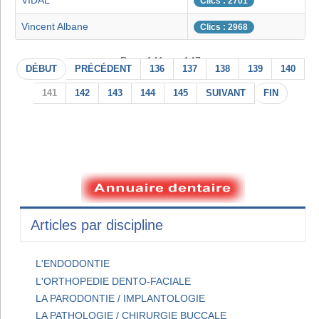
VIDAL
Clics : 2701
Vincent Albane
Clics : 2968
Page 141 sur 147
DÉBUT
PRÉCÉDENT
136
137
138
139
140
141
142
143
144
145
SUIVANT
FIN
Articles par discipline
L'ENDODONTIE
L'ORTHOPEDIE DENTO-FACIALE
LA PARODONTIE / IMPLANTOLOGIE
LA PATHOLOGIE / CHIRURGIE BUCCALE