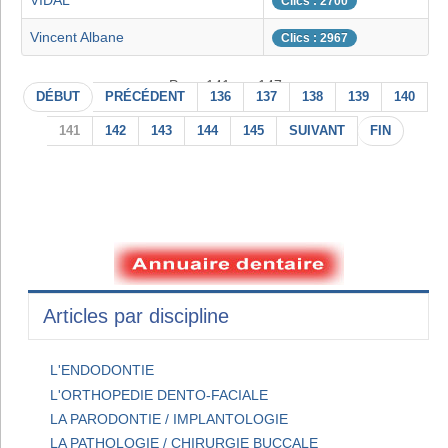
VIDAL
Clics : 2700
Vincent Albane
Clics : 2967
Page 141 sur 147
DÉBUT
PRÉCÉDENT
136
137
138
139
140
141
142
143
144
145
SUIVANT
FIN
Articles par discipline
L'ENDODONTIE
L'ORTHOPEDIE DENTO-FACIALE
LA PARODONTIE / IMPLANTOLOGIE
LA PATHOLOGIE / CHIRURGIE BUCCALE