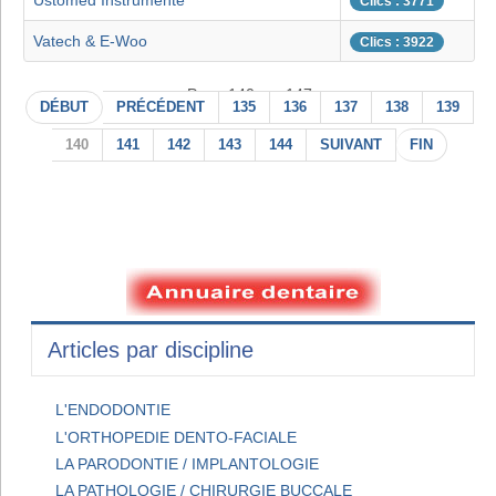
Ustomed Instrumente
Clics : 3771
Vatech & E-Woo
Clics : 3922
Page 140 sur 147
DÉBUT
PRÉCÉDENT
135
136
137
138
139
140
141
142
143
144
SUIVANT
FIN
Articles par discipline
L'ENDODONTIE
L'ORTHOPEDIE DENTO-FACIALE
LA PARODONTIE / IMPLANTOLOGIE
LA PATHOLOGIE / CHIRURGIE BUCCALE