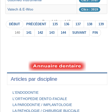
Ustomed Instrumente
Clics : 3767
Vatech & E-Woo
Clics : 3919
Page 140 sur 147
DÉBUT
PRÉCÉDENT
135
136
137
138
139
140
141
142
143
144
SUIVANT
FIN
Articles par discipline
L'ENDODONTIE
L'ORTHOPEDIE DENTO-FACIALE
LA PARODONTIE / IMPLANTOLOGIE
LA PATHOLOGIE / CHIRURGIE BUCCALE