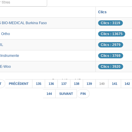
 titres
Clics
 BIO-MEDICAL Burkina Faso
Clics : 3119
 Ortho
Clics : 13675
RL
Clics : 2979
Instrumente
Clics : 3769
 E-Woo
Clics : 3920
Page 140 sur 147
T
PRÉCÉDENT
135
136
137
138
139
140
141
142
144
SUIVANT
FIN