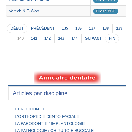
Ustomed Instrumente
Clics : 3769
Vatech & E-Woo
Clics : 3920
Page 140 sur 147
DÉBUT
PRÉCÉDENT
135
136
137
138
139
140
141
142
143
144
SUIVANT
FIN
Articles par discipline
L'ENDODONTIE
L'ORTHOPEDIE DENTO-FACIALE
LA PARODONTIE / IMPLANTOLOGIE
LA PATHOLOGIE / CHIRURGIE BUCCALE